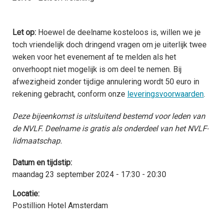
h
d
I
A
L
W
k
M
Let op:
Hoewel de deelname kosteloos is, willen we je
Z
D
toch vriendelijk doch dringend vragen om je uiterlijk twee
L
D
z
i
j
weken voor het evenement af te melden als het
c
h
onverhoopt niet mogelijk is om deel te nemen. Bij
afwezigheid zonder tijdige annulering wordt 50 euro in
rekening gebracht, conform onze
leveringsvoorwaarden
.
Deze bijeenkomst is uitsluitend bestemd voor leden van
de NVLF. Deelname is gratis als onderdeel van het NVLF-
lidmaatschap.
Datum en tijdstip:
maandag 23 september 2024 - 17:30 - 20:30
Locatie:
Postillion Hotel Amsterdam