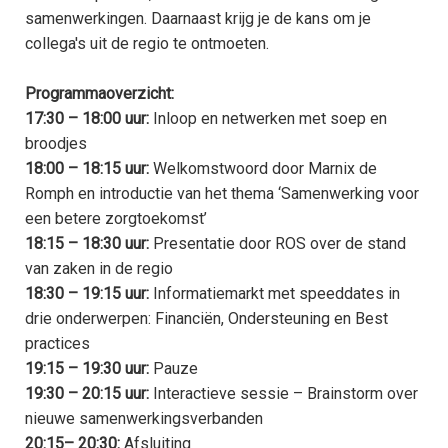
e
samenwerkingen. Daarnaast krijg je de kans om je
C
d
L
Scholing & bijeenkomsten
i
S
collega's uit de regio te ontmoeten.
p
M
O
b
e
L
T
Programmaoverzicht:
v
L
i
J
Lidmaatschap
17:30 – 18:00 uur:
Inloop en netwerken met soep en
S
g
2
L
V
broodjes
18:00 – 18:15 uur:
Welkomstwoord door Marnix de
V
L
N
T
V
i
K
a
Romph en introductie van het thema ‘Samenwerking voor
o
Tijdschrift voor Logopedie
W
T
een betere zorgtoekomst’
e
T
A
v
18:15 – 18:30 uur:
Presentatie door ROS over de stand
r
B
b
s
L
A
d
van zaken in de regio
2
N
2
L
E
18:30 – 19:15 uur:
Informatiemarkt met speeddates in
w
a
drie onderwerpen: Financiën, Ondersteuning en Best
T
S
d
practices
e
e
M
#
v
N
19:15 – 19:30 uur:
Pauze
19:30 – 20:15 uur:
Interactieve sessie – Brainstorm over
S
V
V
v
V
nieuwe samenwerkingsverbanden
e
p
v
a
l
V
20:15– 20:30:
Afsluiting