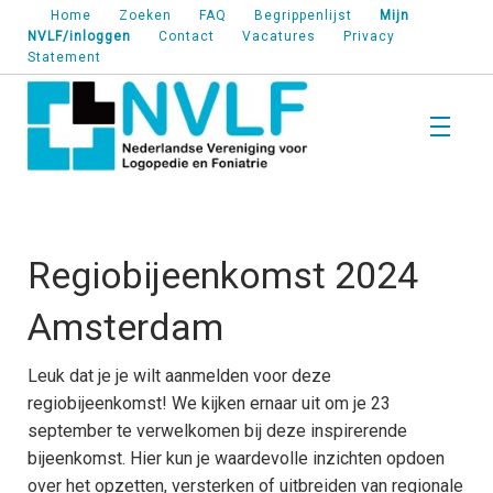
Home
Zoeken
FAQ
Begrippenlijst
Mijn
NVLF/inloggen
Contact
Vacatures
Privacy
Statement
T
Over de NVLF
O
d
Regiobijeenkomst 2024
N
T
Amsterdam
B
Vakgebied
V
V
Leuk dat je je wilt aanmelden voor deze
K
T
regiobijeenkomst! We kijken ernaar uit om je 23
B
Werk & organisatie
september te verwelkomen bij deze inspirerende
v
N
W
D
bijeenkomst. Hier kun je waardevolle inzichten opdoen
o
o
O
over het opzetten, versterken of uitbreiden van regionale
T